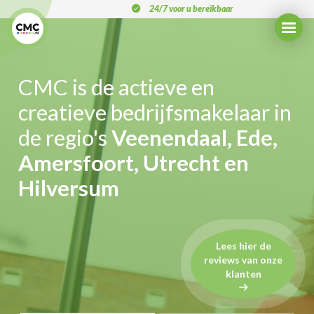
Overslaan
24/7 voor u bereikbaar
en
naar
de
inhoud
gaan
CMC is de actieve en
creatieve bedrijfsmakelaar in
de regio's
Veenendaal, Ede,
Amersfoort, Utrecht en
Hilversum
Lees hier de
reviews van onze
klanten