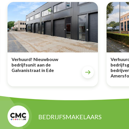
Verhuurd! Nieuwbouw
Verhuurd
bedrijfsunit aan de
bedrijfs
Galvanistraat in Ede
bedrijve
Amersfo
BEDRIJFSMAKELAARS