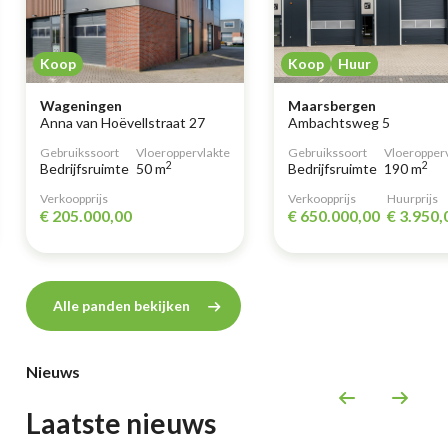
Koop
Koop
Huur
Wageningen
Maarsbergen
Anna van Hoëvellstraat 27
Ambachtsweg 5
Gebruikssoort
Vloeroppervlakte
Gebruikssoort
Vloeropper
2
2
Bedrijfsruimte
50 m
Bedrijfsruimte
190 m
Verkoopprijs
Verkoopprijs
Huurprijs
€ 205.000,00
€ 650.000,00
€ 3.950,
Alle panden bekijken
Nieuws
Laatste nieuws