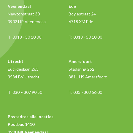
Veenendaal
Ede
Newtonstraat 30
Boylestraat 24
3902 HP Veenendaal
6718 XM Ede
T:
0318 - 50 10 00
T:
0318 - 50 10 00
Utrecht
Amersfoort
Euclideslaan 265
Stadsring 252
3584 BV Utrecht
3811 HS Amersfoort
T:
030 – 307 90 50
T:
033 - 303 56 00
Postadres alle locaties
Postbus 1410
3900 BK Veenendaal