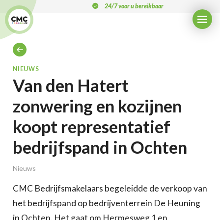
Overslaan
24/7 voor u bereikbaar
en
naar
de
inhoud
gaan
KRUIMELPAD
NIEUWS
Van den Hatert
zonwering en kozijnen
koopt representatief
bedrijfspand in Ochten
Nieuws
CMC Bedrijfsmakelaars begeleidde de verkoop van
het bedrijfspand op bedrijventerrein De Heuning
in Ochten. Het gaat om Hermesweg 1 en