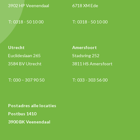
3902 HP Veenendaal
6718 XM Ede
T:
0318 - 50 10 00
T:
0318 - 50 10 00
Utrecht
Amersfoort
Euclideslaan 265
Stadsring 252
3584 BV Utrecht
3811 HS Amersfoort
T:
030 – 307 90 50
T:
033 - 303 56 00
Postadres alle locaties
Postbus 1410
3900 BK Veenendaal