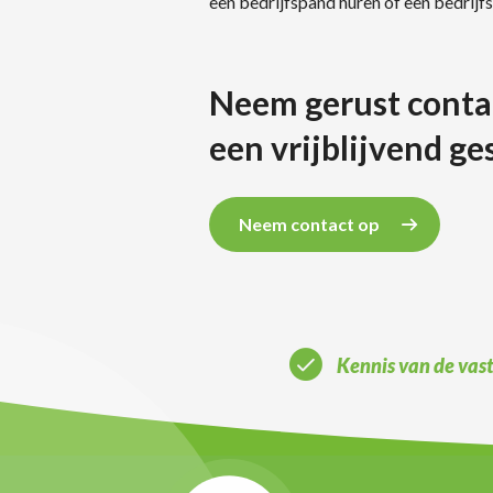
een bedrijfspand huren of een bedrij
Neem gerust conta
een vrijblijvend ge
Neem contact op
Kennis van de va