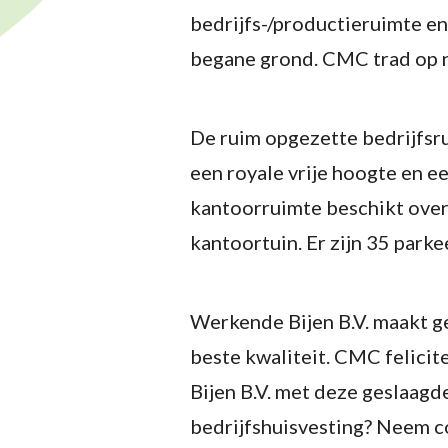
bedrijfs-/productieruimte e
begane grond. CMC trad op 
De ruim opgezette bedrijfsr
een royale vrije hoogte en 
kantoorruimte beschikt over
kantoortuin. Er zijn 35 parke
Werkende Bijen B.V. maakt g
beste kwaliteit. CMC felici
Bijen B.V. met deze geslaagde
bedrijfshuisvesting? Neem 