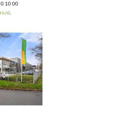
50 10 00
s.nl
.