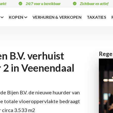
arkt
24/7 voor u bereikbaar
Zichtbaar en actief
KOPEN
VERHUREN & VERKOPEN
TAXATIES
tie
 B.V. verhuist
Regel
r 2 in Veenendaal
de Bijen B.V. de nieuwe huurder van
De totale vloeroppervlakte bedraagt
r circa 3.533 m2