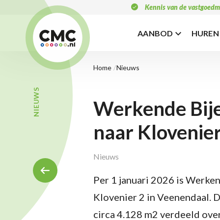
Overslaan
Kennis van de vastgoedm
en
naar
de
AANBOD
HUREN
Hoofdnaviga
inhoud
gaan
Home
Nieuws
Kruimelpad
KRUIMELPAD
NIEUWS
Werkende Bijen
naar Klovenie
Nieuws
Per 1 januari 2026 is Werken
Klovenier 2 in Veenendaal. 
circa 4.128 m2 verdeeld ove