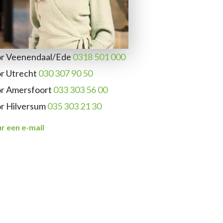
or Veenendaal/Ede
0318 501 000
or Utrecht
030 307 90 50
or Amersfoort
033 303 56 00
or Hilversum
035 303 21 30
r een e-mail