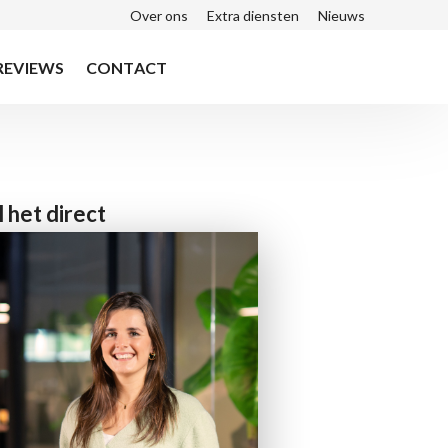
Over ons
Extra diensten
Nieuws
Top
menu
REVIEWS
CONTACT
 het direct