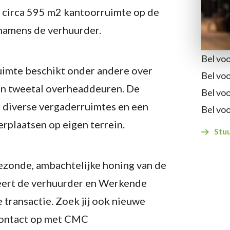
n circa 595 m2 kantoorruimte op de
namens de verhuurder.
Bel vo
uimte beschikt onder andere over
Bel vo
een tweetal overheaddeuren. De
Bel vo
 diverse vergaderruimtes en een
Bel vo
erplaatsen op eigen terrein.
Stuu
ezonde, ambachtelijke honing van de
teert de verhuurder en Werkende
 transactie. Zoek jij ook nieuwe
contact op met CMC